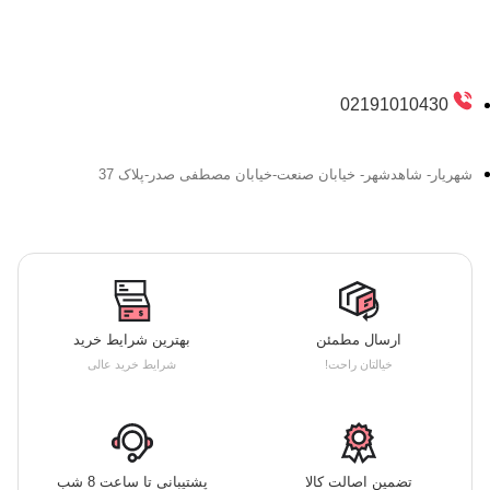
02191010430
شهریار- شاهدشهر- خیابان صنعت-خیابان مصطفی صدر-پلاک 37
ارسال مطمئن
بهترین شرایط خرید
خیالتان راحت!
شرایط خرید عالی
تضمین اصالت کالا
پشتیبانی تا ساعت 8 شب