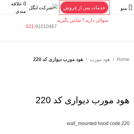
0
علاقه
خدمات پس از فروش
منو
مندی
سوالی دارید؟ تماس بگیرید
021
-9
1010467
Home
هود مورب
هود مورب دیواری کد 220
برای بزرگنمایی کلیک کنید
هود مورب دیواری کد 220
wall_mounted hood code 220